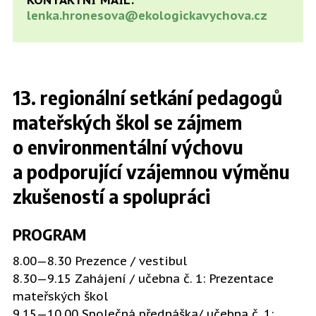
lenka.hronesova@ekologickavychova.cz
13. regionální setkání pedagogů
mateřských škol se zájmem
o environmentální výchovu
a podporující vzájemnou výměnu
zkušeností a spolupráci
PROGRAM
8.00—8.30 Prezence / vestibul
8.30—9.15 Zahájení / učebna č. 1: Prezentace
mateřských škol
9.15—10.00 Společná přednáška/ učebna č. 1: