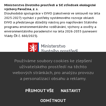
Ministerstvo životního prostředí a Síť středisek ekologické
výchovy Pavučina, z. s.
Dlouhodobá spolupráce v EVVO (zakotvená ve smlouvě na léta
2025-2027) vychází z potřeby systémového rozvoje oblasti
EVVO a představuje důležitý nástroj pro naplňování Státního
programu environmentálního vzdělávání, výchovy a osvěty a
environmentálního poradenství na léta 2026-2035 (usnesení
Vlády ČR č. 660/2025).
Používáme soubory cookies ke zlepšení
uživatelského prostředí na těchto
webových stránkách, pro analýzu provozu
a personalizaci obsahu a reklamy.
PŘIJMOUT VŠE
NASTAVIT
cookies
ODMÍTNOUT