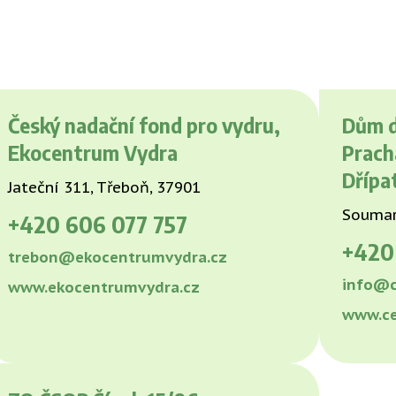
Český nadační fond pro vydru,
Dům d
Ekocentrum Vydra
Prach
Dřípa
Jateční 311, Třeboň, 37901
Soumars
+420
606 077 757
+42
trebon@ekocentrumvydra.cz
info@c
www.ekocentrumvydra.cz
www.ce