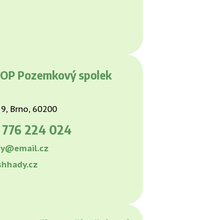
OP Pozemkový spolek
9, Brno, 60200
0
776 224 024
y@email.cz
hhady.cz