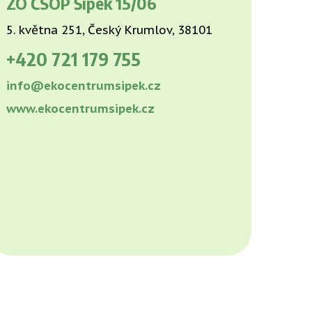
ZO ČSOP Šípek 15/06
5. května 251, Český Krumlov, 38101
+420
721 179 755
info@ekocentrumsipek.cz
www.ekocentrumsipek.cz