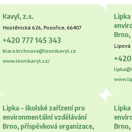
Kavyl, z.s.
Lipka 
envir
Hostěnická 626, Pozořice, 66407
Brno,
+420
777 145 343
Lipová 
klara.krchnava@lesnikavyl.cz
+42
www.lesnikavyl.cz/
lipka@l
www.li
Lipka – školské zařízení pro
Lipka 
environmentální vzdělávání
envir
Brno, příspěvková organizace,
Brno,