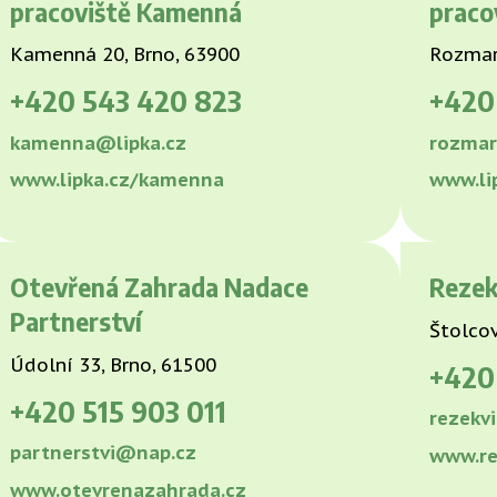
pracoviště Kamenná
praco
Kamenná 20, Brno, 63900
Rozmar
+420
543 420 823
+42
kamenna@lipka.cz
rozmar
www.lipka.cz/kamenna
www.li
Otevřená Zahrada Nadace
Rezekv
Partnerství
Štolcov
Údolní 33, Brno, 61500
+42
+420
515 903 011
rezekv
partnerstvi@nap.cz
www.re
www.otevrenazahrada.cz