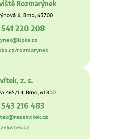
viště Rozmarýnek
ýnová 6, Brno, 63700
0
541 220 208
ynek@lipka.cz
pka.cz/rozmarynek
ítek, z. s.
a 465/14, Brno, 61800
0
543 216 483
itek@rezekvitek.cz
zekvitek.cz