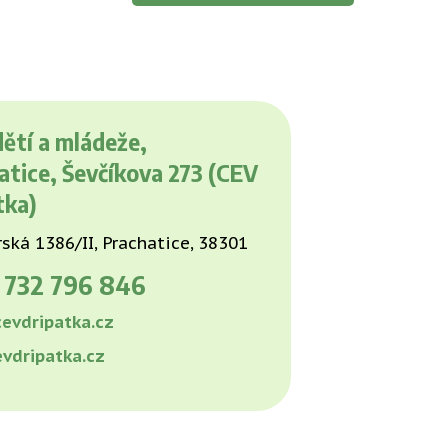
ětí a mládeže,
atice, Ševčíkova 273 (CEV
tka)
ká 1386/II, Prachatice, 38301
0
732 796 846
evdripatka.cz
vdripatka.cz