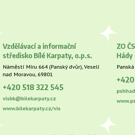
Vzdělávací a informační
ZO ČS
středisko Bílé Karpaty, o.p.s.
Hády
Náměstí Míru 664 (Panský dvůr), Veselí
Panská 
nad Moravou, 69801
+42
+420
518 322 545
pshhad
visbk@bilekarpaty.cz
www.ps
www.bilekarpaty.cz/vis