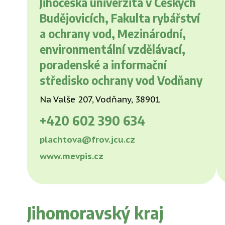
Jihočeská univerzita v Českých
Budějovicích, Fakulta rybářství
a ochrany vod, Mezinárodní,
environmentální vzdělávací,
poradenské a informační
středisko ochrany vod Vodňany
Na Valše 207, Vodňany, 38901
+420
602 390 634
plachtova@frov.jcu.cz
www.mevpis.cz
Jihomoravský kraj