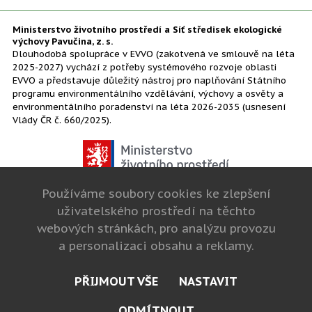
Ministerstvo životního prostředí a Síť středisek ekologické
výchovy Pavučina, z. s.
Dlouhodobá spolupráce v EVVO (zakotvená ve smlouvě na léta
2025-2027) vychází z potřeby systémového rozvoje oblasti
EVVO a představuje důležitý nástroj pro naplňování Státního
programu environmentálního vzdělávání, výchovy a osvěty a
environmentálního poradenství na léta 2026-2035 (usnesení
Vlády ČR č. 660/2025).
Používáme soubory cookies ke zlepšení
uživatelského prostředí na těchto
webových stránkách, pro analýzu provozu
a personalizaci obsahu a reklamy.
PŘIJMOUT VŠE
NASTAVIT
cookies
ODMÍTNOUT