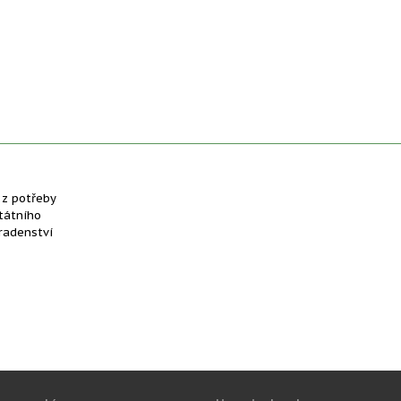
 z potřeby
tátního
radenství