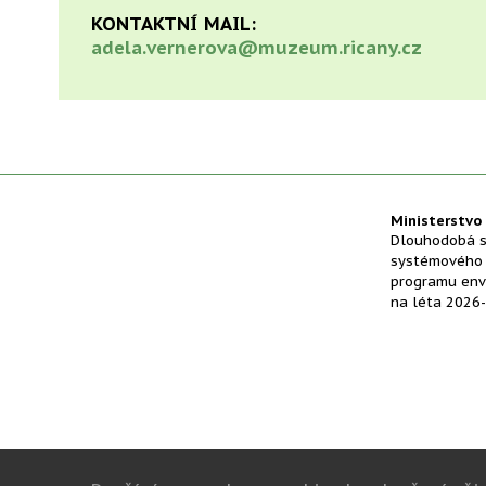
KONTAKTNÍ MAIL:
adela.vernerova@muzeum.ricany.cz
Ministerstvo 
Dlouhodobá s
systémového r
programu env
na léta 2026-