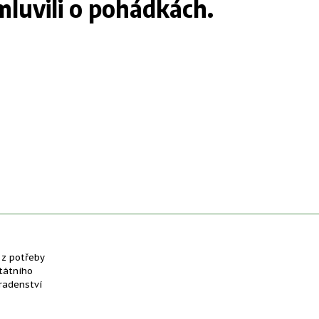
luvili o pohádkách.
 z potřeby
tátního
radenství