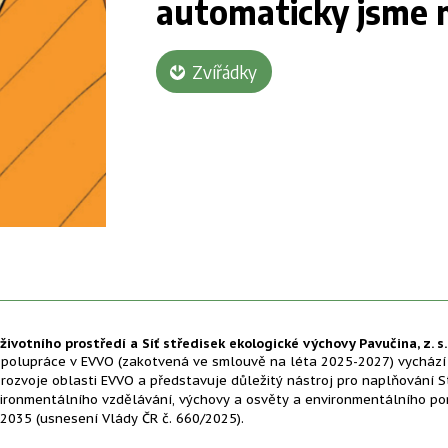
automaticky jsme m
Zvířádky
životního prostředí a Síť středisek ekologické výchovy Pavučina, z. s.
polupráce v EVVO (zakotvená ve smlouvě na léta 2025-2027) vychází
ozvoje oblasti EVVO a představuje důležitý nástroj pro naplňování S
ironmentálního vzdělávání, výchovy a osvěty a environmentálního po
2035 (usnesení Vlády ČR č. 660/2025).